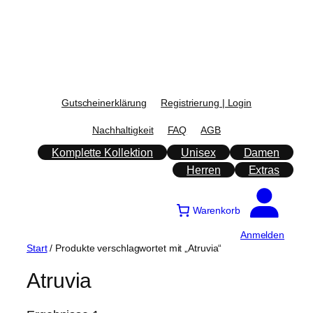
Zum
Inhalt
springen
Gutscheinerklärung
Registrierung | Login
Nachhaltigkeit
FAQ
AGB
Komplette Kollektion
Unisex
Damen
Herren
Extras
Warenkorb
Anmelden
Start
/ Produkte verschlagwortet mit „Atruvia“
Atruvia