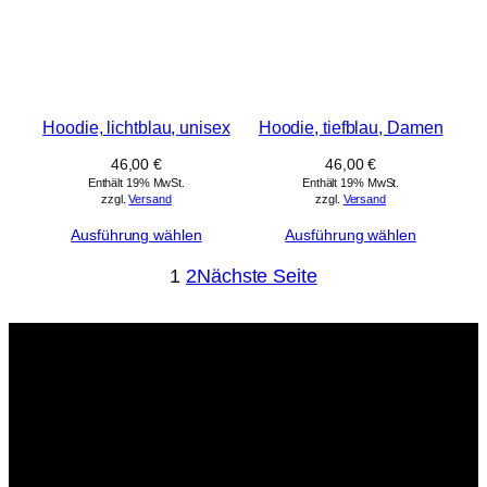
Hoodie, lichtblau, unisex
Hoodie, tiefblau, Damen
46,00
€
46,00
€
Enthält 19% MwSt.
Enthält 19% MwSt.
zzgl.
Versand
zzgl.
Versand
Ausführung wählen
Ausführung wählen
1
2
Nächste Seite