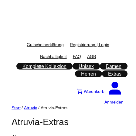
Zum
Inhalt
springen
Gutscheinerklärung
Registrierung | Login
Nachhaltigkeit
FAQ
AGB
Komplette Kollektion
Unisex
Damen
Herren
Extras
Warenkorb
Anmelden
Start
/
Atruvia
/ Atruvia-Extras
Atruvia-Extras