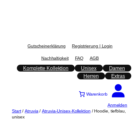
Zum
Inhalt
springen
Gutscheinerklärung
Registrierung | Login
Nachhaltigkeit
FAQ
AGB
Komplette Kollektion
Unisex
Damen
Herren
Extras
Warenkorb
Anmelden
Start
/
Atruvia
/
Atruvia-Unisex-Kollektion
/ Hoodie, tiefblau,
unisex