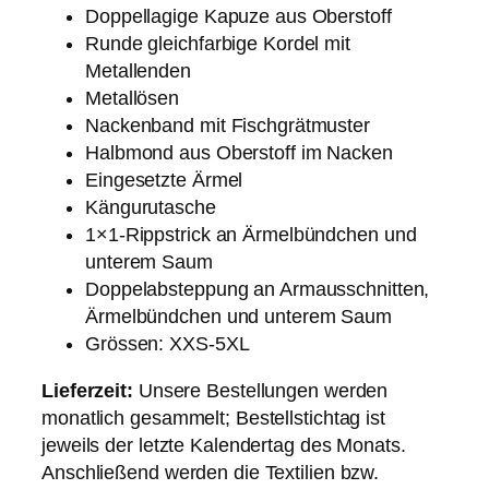
Doppellagige Kapuze aus Oberstoff
b
Runde gleichfarbige Kordel mit
l
Metallenden
a
Metallösen
u
Nackenband mit Fischgrätmuster
,
Halbmond aus Oberstoff im Nacken
u
Eingesetzte Ärmel
n
Kängurutasche
i
1×1-Rippstrick an Ärmelbündchen und
s
unterem Saum
e
Doppelabsteppung an Armausschnitten,
x
Ärmelbündchen und unterem Saum
M
Grössen: XXS-5XL
e
n
Lieferzeit:
Unsere Bestellungen werden
g
monatlich gesammelt; Bestellstichtag ist
e
jeweils der letzte Kalendertag des Monats.
Anschließend werden die Textilien bzw.