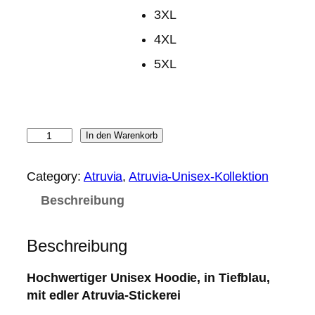
3XL
4XL
5XL
H
In den Warenkorb
o
o
Category:
Atruvia
, 
Atruvia-Unisex-Kollektion
d
Beschreibung
i
e
,
Beschreibung
t
i
Hochwertiger Unisex Hoodie, in Tiefblau,
e
mit edler Atruvia-Stickerei
f