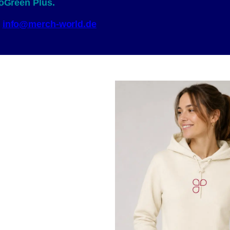
oGreen Plus.
:
info@merch-world.de