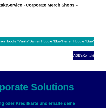
takt
Service
Corporate Merch Shops
ren Hoodie *Vanilla*
Damen Hoodie *Blue*
Herren Hoodie *Blue*
AGB’s
Kontakt
porate Solutions
 oder Kreditkarte und erhalte deine