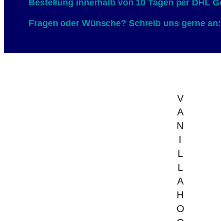
Bestellung innerhalb von 10 Tagen per DHL G
Fragen oder Wünsche? Schreib uns gerne an
V
A
N
I
L
L
A
H
O