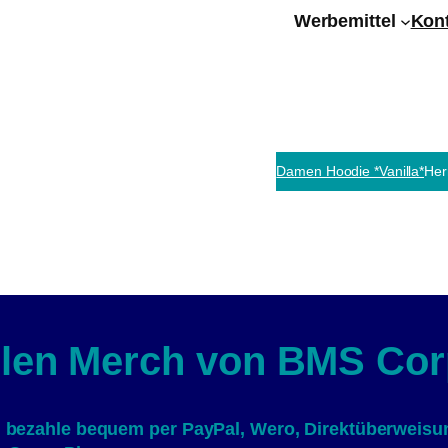
Werbemittel
Kon
Damen Hoodie *Vanilla*
Her
ellen Merch von BMS Cor
 bezahle bequem per PayPal, Wero, Direktüberweisung